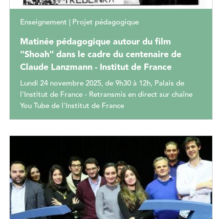
Enseignement | Projet pédagogique
Matinée pédagogique autour du film
"Shoah" dans le cadre du centenaire de
Claude Lanzmann - Institut de France
Lundi 24 novembre 2025, de 9h30 à 12h, Palais de
l'Institut de France - Retransmis en direct sur chaîne
You Tube de l'Institut de France