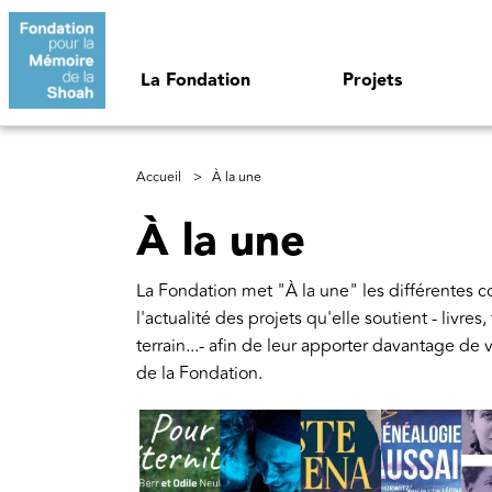
Aller au contenu principal
Navigation principale
La Fondation
Projets
Fil d'Ariane
Accueil
À la une
À la une
La Fondation met "À la une" les différentes 
l'actualité des projets qu'elle soutient - livr
terrain...- afin de leur apporter davantage de
de la Fondation. 