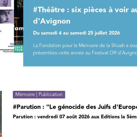
#Théâtre : six pièces à voir a
d'Avignon
Du samedi 4 au samedi 25 juillet 2026
La Fondation pour la Mémoire de la Shoah a sou
présentées cette année au Festival Off d'Avign
Mémoire | Publication
#Parution : "Le génocide des Juifs d'Europe
Parution : vendredi 07 août 2026 aux Editions la 5è