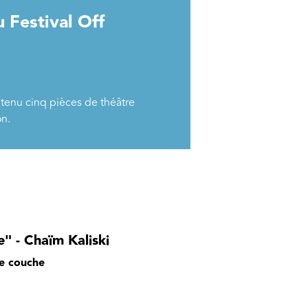
u Festival Off
tenu cinq pièces de théâtre
on.
" - Chaïm Kaliski
me couche