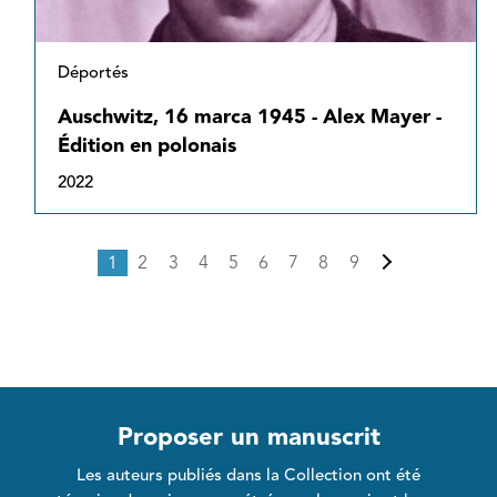
Déportés
Auschwitz, 16 marca 1945 - Alex Mayer -
Édition en polonais
2022
Pagination
Page courante
Page
Page
Page
Page
Page
Page
Page
Page
Page suivante
1
2
3
4
5
6
7
8
9
Proposer un manuscrit
Les auteurs publiés dans la Collection ont été