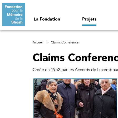
Aller au contenu principal
Navigation principale
La Fondation
Projets
Fil d'Ariane
Accueil
Claims Conference
Claims Conferen
Créée en 1952 par les Accords de Luxembourg,