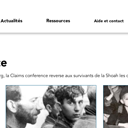
Actualités
Ressources
Aide et contact
ce
 la Claims conference reverse aux survivants de la Shoah les c