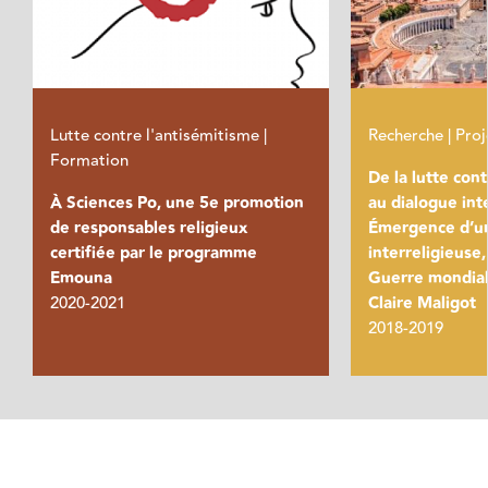
Lutte contre l'antisémitisme |
Recherche | Proj
Formation
De la lutte con
À Sciences Po, une 5e promotion
au dialogue inte
de responsables religieux
Émergence d’un
certifiée par le programme
interreligieuse
Emouna
Guerre mondiale
2020-2021
Claire Maligot
2018-2019