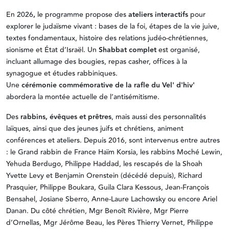
En
2026
,
le programme propose des
ateliers interactifs
pour
explorer le judaïsme vivant : bases de la foi, étapes de la vie juive,
textes fondamentaux, histoire des relations judéo-chrétiennes,
sionisme et État d’Israël. Un
Shabbat complet
est organisé,
incluant allumage des bougies, repas casher, offices à la
synagogue et études rabbiniques.
Une
cérémonie commémorative
de la rafle du Vel' d'hiv'
abordera la montée actuelle de l’antisémitisme.
Des
rabbins, évêques et prêtres
, mais aussi des personnalités
laïques, ainsi que des jeunes juifs et chrétiens, animent
conférences et ateliers. Depuis 2016, sont intervenus entre autres
: le Grand rabbin de France Haïm Korsia, les rabbins Moché Lewin,
Yehuda Berdugo, Philippe Haddad, les rescapés de la Shoah
Yvette Levy et Benjamin Orenstein (décédé depuis), Richard
Prasquier, Philippe Boukara, Guila Clara Kessous, Jean-François
Bensahel, Josiane Sberro, Anne-Laure Lachowsky ou encore Ariel
Danan. Du côté chrétien, Mgr Benoît Rivière, Mgr Pierre
d’Ornellas, Mgr Jérôme Beau, les Pères Thierry Vernet, Philippe