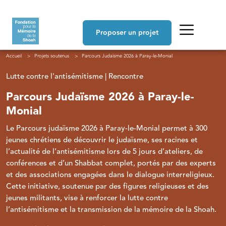
Aller au contenu principal
Navigation principale
Proposer un projet
Fil d'Ariane
Accueil
Projets soutenus
Parcours Judaïsme 2026 à Paray-le-Monial
Lutte contre l'antisémitisme | Rencontre
Parcours Judaïsme 2026 à Paray-le-
Monial
Le Parcours judaïsme 2026 à Paray-le-Monial permet à 300
jeunes chrétiens de découvrir le judaïsme, ses racines et
l’actualité de l’antisémitisme lors de 5 jours d’ateliers, de
conférences et d’un Shabbat complet, portés par des experts
et des associations engagées dans le dialogue interreligieux.
Cette initiative, soutenue par des figures religieuses et des
jeunes militants, vise à renforcer la lutte contre
l’antisémitisme et la transmission de la mémoire de la Shoah.