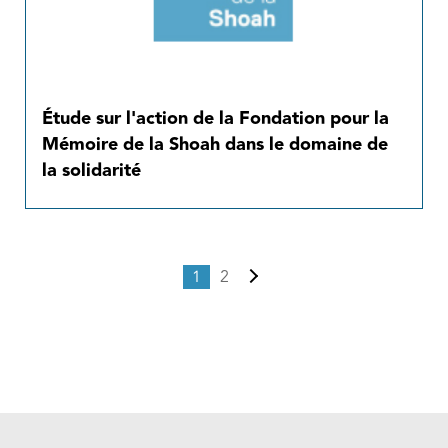
Étude sur l'action de la Fondation pour la
Mémoire de la Shoah dans le domaine de
la solidarité
Pagination
Page courante
Page
Page suivante
1
2