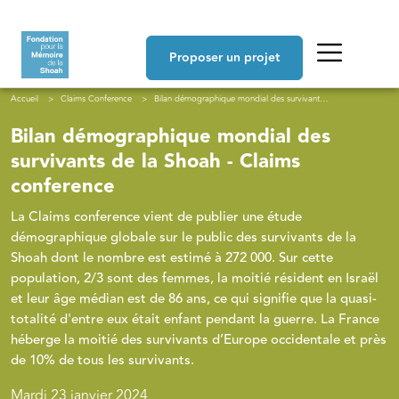
Aller au contenu principal
Navigation principale
Proposer un projet
Fil d'Ariane
Accueil
Claims Conference
Bilan démographique mondial des survivants de la Shoah - Claims conference
Bilan démographique mondial des
survivants de la Shoah - Claims
conference
La Claims conference vient de publier une étude
démographique globale sur le public des survivants de la
Shoah dont le nombre est estimé à 272 000. Sur cette
population, 2/3 sont des femmes, la moitié résident en Israël
et leur âge médian est de 86 ans, ce qui signifie que la quasi-
totalité d'entre eux était enfant pendant la guerre. La France
héberge la moitié des survivants d’Europe occidentale et près
de 10% de tous les survivants.
Mardi 23 janvier 2024