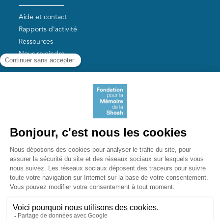
Aide et contact
Rapports d'activité
Ressources
Nous rejoindre
Nos autres sites
Aide aux survivants de la Shoah
Mémoires vives
Liens utiles
Mémorial de la Shoah
Le camp des Milles
Yad Vashem France
Akadem
mahJ