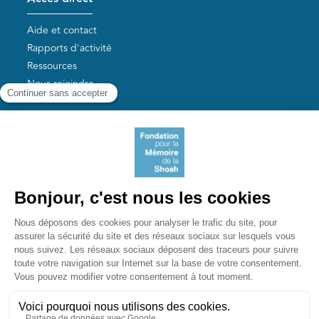
Aide et contact
Rapports d'activité
Ressources
Nous rejoindre
Nos autres sites
Aide aux survivants de la Shoah
Mémoires vives
Liens utiles
Mémorial de la Shoah
Le camp des Milles
Yad Vashem France
Akadem
mahJ