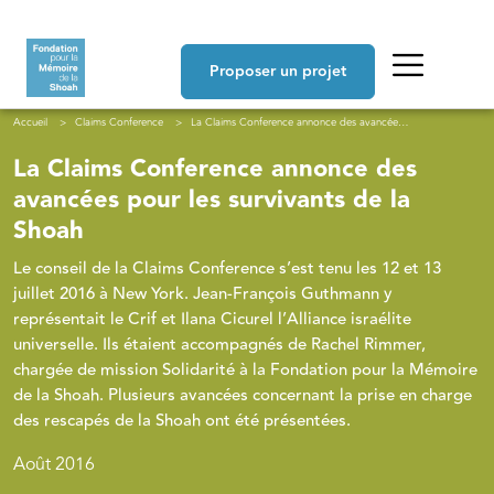
Aller au contenu principal
Navigation principale
Proposer un projet
Fil d'Ariane
Accueil
Claims Conference
La Claims Conference annonce des avancées pour les survivants de la Shoah
La Claims Conference annonce des
avancées pour les survivants de la
Shoah
Le conseil de la Claims Conference s’est tenu les 12 et 13
juillet 2016 à New York. Jean-François Guthmann y
représentait le Crif et Ilana Cicurel l’Alliance israélite
universelle. Ils étaient accompagnés de Rachel Rimmer,
chargée de mission Solidarité à la Fondation pour la Mémoire
de la Shoah. Plusieurs avancées concernant la prise en charge
des rescapés de la Shoah ont été présentées.
Août 2016