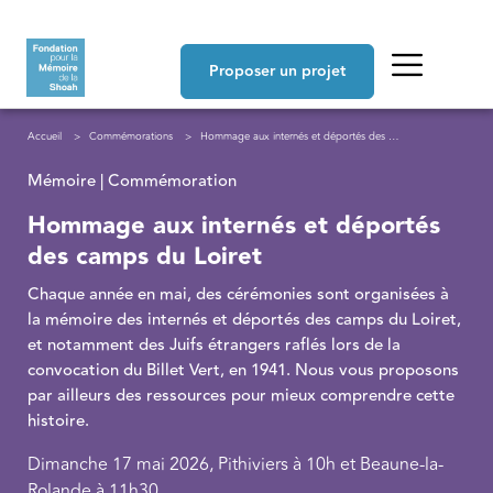
Aller au contenu principal
Navigation principale
Proposer un projet
Fil d'Ariane
Accueil
Commémorations
Hommage aux internés et déportés des camps du Loiret
Mémoire | Commémoration
Hommage aux internés et déportés
des camps du Loiret
Chaque année en mai, des cérémonies sont organisées à
la mémoire des internés et déportés des camps du Loiret,
et notamment des Juifs étrangers raflés lors de la
convocation du Billet Vert, en 1941. Nous vous proposons
par ailleurs des ressources pour mieux comprendre cette
histoire.
Dimanche 17 mai 2026, Pithiviers à 10h et Beaune-la-
Rolande à 11h30