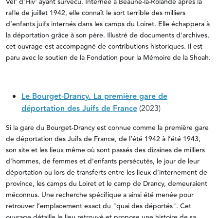
Vél' d’Hiv' ayant survécu. Internée à Beaune-la-Rolande après la
rafle de juillet 1942, elle connaît le sort terrible des milliers
d’enfants juifs internés dans les camps du Loiret. Elle échappera à
la déportation grâce à son père. Illustré de documents d'archives,
cet ouvrage est accompagné de contributions historiques. Il est
paru avec le soutien de la Fondation pour la Mémoire de la Shoah.
Le Bourget-Drancy. La première gare de
déportation des Juifs de France
(2023)
Si la gare du Bourget-Drancy est connue comme la première gare
de déportation des Juifs de France, de l’été 1942 à l’été 1943,
son site et les lieux même où sont passés des dizaines de milliers
d’hommes, de femmes et d’enfants persécutés, le jour de leur
déportation ou lors de transferts entre les lieux d’internement de
province, les camps du Loiret et le camp de Drancy, demeuraient
méconnus. Une recherche spécifique a ainsi été menée pour
retrouver l’emplacement exact du "quai des déportés". Cet
ouvrage détaille le lieu retrouvé et propose une histoire de sa