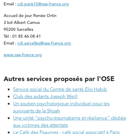
Email :
cdj.paris15@ose-france.org
Accueil de jour Renée Ortin
3 bd Albert Camus
95200 Sarcelles
Tél : 01 85 46 08 41
Email :
cdj.sarcelles@ose-france.org
www.ose-france.org
Autres services proposés par l'OSE
Service social du Centre de santé Elio Habib
Club des aidants Joseph Weill
Un soutien psychologique individuel pour les
survivants de la Shoah
Une unité "psycho-traumatisme et résilience" dédiée
aux victimes des attentats
Le Café des Psaumes - café social associatif à Paris