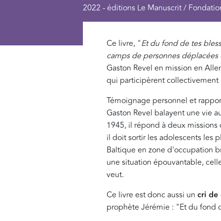
2022 - éditions Le Manuscrit / Fondati
Ce livre, "
Et du fond de tes bless
camps de personnes déplacées
Gaston Revel en mission en All
qui participèrent collectivement 
Témoignage personnel et rapport
Gaston Revel balayent une vie a
1945, il répond à deux missions
il doit sortir les adolescents le
Baltique en zone d'occupation brit
une situation épouvantable, cell
veut.
Ce livre est donc aussi un
cri de
prophète Jérémie : "Et du fond de 