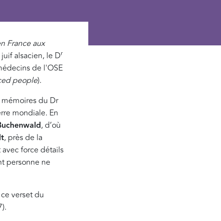
 en France aux
r
uif alsacien, le D
médecins de l'OSE
ced people
).
es mémoires du Dr
erre mondiale. En
Buchenwald
, d’où
t
, près de la
t avec force détails
ont personne ne
 ce verset du
).