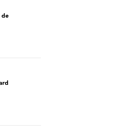
s de
nard