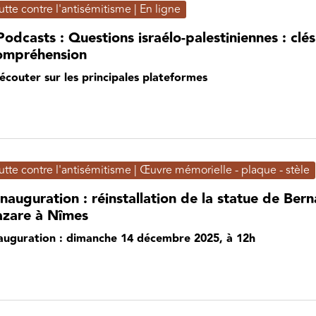
utte contre l'antisémitisme | En ligne
Podcasts : Questions israélo-palestiniennes : clé
ompréhension
écouter sur les principales plateformes
utte contre l'antisémitisme | Œuvre mémorielle - plaque - stèle
Inauguration : réinstallation de la statue de Ber
azare à Nîmes
auguration : dimanche 14 décembre 2025, à 12h