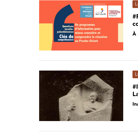
L
#
c
À 
L
#
L
In
Pagination