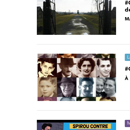
#
d
Ma
L
#
À 
M