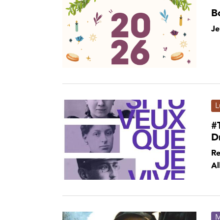
B
Je
L
#T
D
Re
Al
M