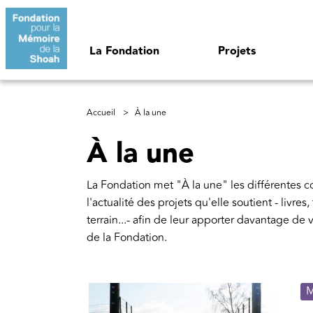
Aller au contenu principal
Navigation principale
La Fondation
Projets
Fil d'Ariane
Accueil
À la une
À la une
La Fondation met "À la une" les différentes 
l'actualité des projets qu'elle soutient - livr
terrain...- afin de leur apporter davantage de
de la Fondation. 
M