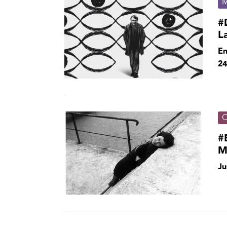
M
#
L
En
24
C
#
M
Ju