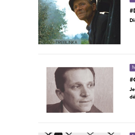
#
Di
M
#
Je
dé