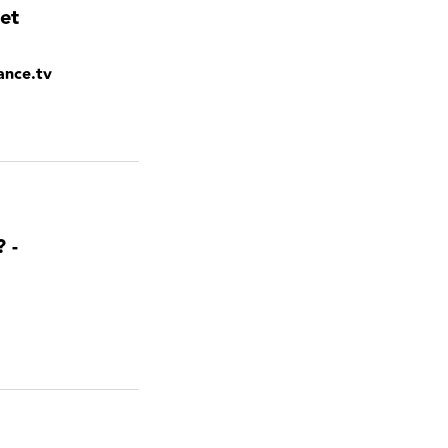
 et
ance.tv
 -