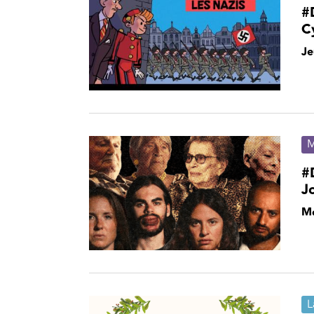
#D
C
Je
M
#D
J
Me
L