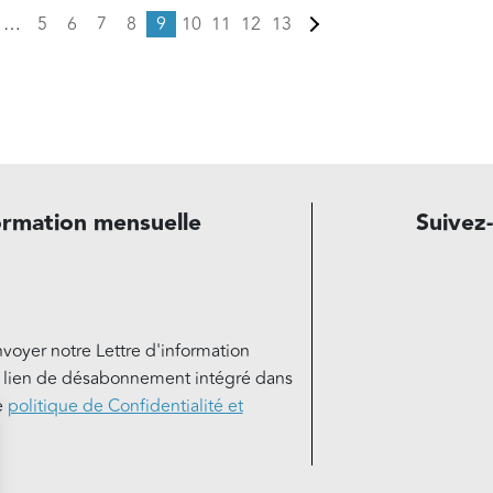
ge précédente
Page
Page
Page
Page
Page courante
Page
Page
Page
Page
Page suivante
…
5
6
7
8
9
10
11
12
13
ormation mensuelle
Suivez
nvoyer notre Lettre d'information
e lien de désabonnement intégré dans
e
politique de Confidentialité et