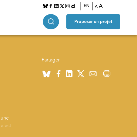
A
EN
A
Proposer un projet
Partager
e
d’une
ge est