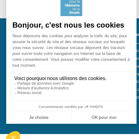
Pied 
Nos ac
Les act
Fondation pour la Mémoire de la
Collect
Shoah
Entreti
10, avenue Percier - 75008 Paris
Plan Fr
Tél. 01 53 42 63 10
Fondati
Fonds 
Nos autr