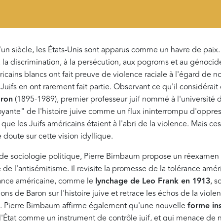
un siècle, les États-Unis sont apparus comme un havre de paix. 
 la discrimination, à la persécution, aux pogroms et au génocid
icains blancs ont fait preuve de violence raciale à l'égard de
es Juifs en ont rarement fait partie. Observant ce qu'il considér
aron
(1895-1989), premier professeur juif nommé à l'université
oyante" de l'histoire juive comme un flux ininterrompu d'oppre
 que les Juifs américains étaient à l'abri de la violence. Mais c
e doute sur cette vision idyllique.
e de sociologie politique, Pierre Birnbaum propose un réexamen 
 de l'antisémitisme. Il revisite la promesse de la tolérance amér
rance américaine, comme le
lynchage de Leo Frank en 1913
, s
ions de Baron sur l'histoire juive et retrace les échos de la viol
. Pierre Birnbaum affirme également qu'une nouvelle
forme in
l'État comme un instrument de contrôle juif, et qui menace de 