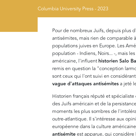
Columbia University Press - 2023
Pour de nombreux Juifs, depuis plus d'
antisémites, mais rien de comparable à
populations juives en Europe. Les Amér
population - Indiens, Noirs... -, mais l
américaine, l'influent
historien Salo B
remis en question la "conception larm
sont ceux qui l'ont suivi en considérant
vague d'attaques antisémites
a jeté l
Historien français réputé et spécialist
des Juifs américain et de la persistance
moments les plus sombres de l'intolé
outre-atlantique. Il s'intéresse aux opin
européenne dans la culture américaine
antisémite
est apparue, qui considère 