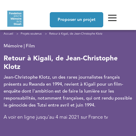
Aller au contenu principal
Navigation principale
Proposer un projet
Fil d'Ariane
Accueil
Projets soutenus
Retour à Kigali, de Jean-Christophe Klotz
Mémoire | Film
Retour à Kigali, de Jean-Christophe
Klotz
Jean-Christophe Klotz, un des rares journalistes français
présents au Rwanda en 1994, revient à Kigali pour un film-
enquête dont l'ambition est de faire la lumière sur les
responsabilités, notamment françaises, qui ont rendu possible
le génocide des Tutsi entre avril et juin 1994.
A voir en ligne jusqu'au 4 mai 2021 sur France tv