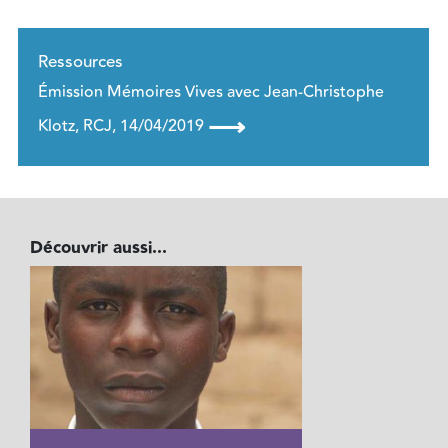
Ressources
Émission Mémoires Vives avec Jean-Christophe
⟶
Klotz, RCJ, 14/04/2019
Découvrir aussi...