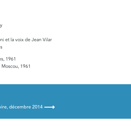
oy
i et la voix de Jean Vilar
ms
es, 1961
de Moscou, 1961
⟶
toire, décembre 2014