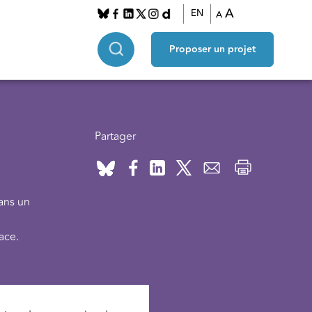
A
EN
A
Proposer un projet
Partager
ans un
ace.