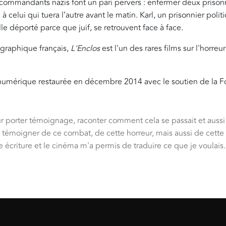
ommandants nazis font un pari pervers : enfermer deux prison
à celui qui tuera l’autre avant le matin. Karl, un prisonnier poli
e déporté parce que juif, se retrouvent face à face.
graphique français,
L'Enclos
est l'un des rares films sur l'horre
on numérique restaurée en décembre 2014 avec le soutien de la F
our porter témoignage, raconter comment cela se passait et auss
it témoigner de ce combat, de cette horreur, mais aussi de cette 
ne écriture et le cinéma m'a permis de traduire ce que je voulais.