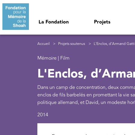
Aller au contenu principal
Navigation principale
La Fondation
Projets
Fil d'Ariane
Accueil
Projets soutenus
L'Enclos, d’Armand Gatti
Mémoire | Film
L'Enclos, d’Arma
Dans un camp de concentration, deux command
enclos de fils barbelés en promettant la vie sau
politique allemand, et David, un modeste horlo
2014