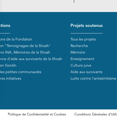
de page
tions
Projets soutenus
ions de la Fondation
Tous les projets
ion "Témoignages de la Shoah"
Recherche
ens INA, Mémoires de la Shoah
Mémoire
ance d'aide aux survivants de la Shoah
Enseignement
on Gordin
Culture juive
des petites communautés
Aide aux survivants
es initiatives
Lutte contre l'antisémitisme
Politique de Confidentialité et Cookies
Conditions Générales d'Utili