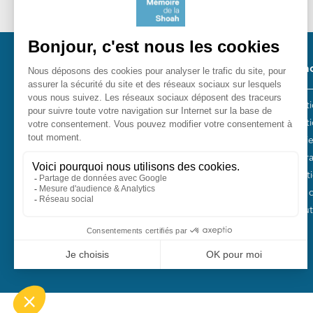
Pied 
Nos ac
Les act
Fondation pour la Mémoire de la
Collect
Shoah
Entreti
10, avenue Percier - 75008 Paris
Plan Fr
Tél. 01 53 42 63 10
Fondati
Fonds 
Nos autr
Pied de page bas