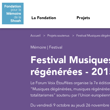
Aller au contenu principal
Navigation principale
La Fondation
Projets
Fil d'Ariane
Accueil
Projets soutenus
Festival Musiques dégén
Mémoire | Festival
Festival Musiqu
régénérées - 201
Le Forum Voix Étouffées organise la 7e éditio
"Musiques dégénérées, musiques régénérées", c
totalitarismes" soutenu par l’Union européen
Du vendredi 9 octobre au jeudi 26 novembre