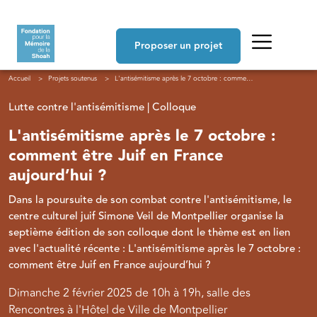
Aller au contenu principal
Navigation principale
Proposer un projet
Fil d'Ariane
Accueil
Projets soutenus
L'antisémitisme après le 7 octobre : comment être Juif en France aujourd’hui ?
Lutte contre l'antisémitisme | Colloque
L'antisémitisme après le 7 octobre :
comment être Juif en France
aujourd’hui ?
Dans la poursuite de son combat contre l'antisémitisme, le
centre culturel juif Simone Veil de Montpellier organise la
septième édition de son colloque dont le thème est en lien
avec l'actualité récente : L'antisémitisme après le 7 octobre :
comment être Juif en France aujourd’hui ?
Dimanche 2 février 2025 de 10h à 19h, salle des
Rencontres à l'Hôtel de Ville de Montpellier