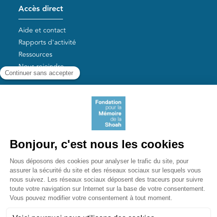
Accès direct
Aide et contact
Rapports d'activité
Ressources
Nous rejoindre
Nos autres sites
Aide aux survivants de la Shoah
Mémoires vives
Liens utiles
Mémorial de la Shoah
Le camp des Milles
Yad Vashem France
Akadem