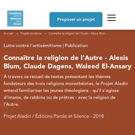
Aller au contenu principal
Navigation principale
Proposer un projet
Fil d'Ariane
Accueil
Projets soutenus
Connaître la religion de l'Autre - Alexis Blum, Claude Dagens, Waleed El-Ansary
Lutte contre l'antisémitisme | Publication
Connaître la religion de l'Autre - Alexis
Blum, Claude Dagens, Waleed El-Ansary
À travers ce recueil de textes présentant les thèmes
fondateurs des trois religions monothéistes, le Projet Aladin
entend familiariser les jeunes théologiens - qu’il s’agisse
d’imams, de rabbins ou de prêtres - avec la religion de
l’Autre.
Projet Aladin / Éditions Parole et Silence - 2018