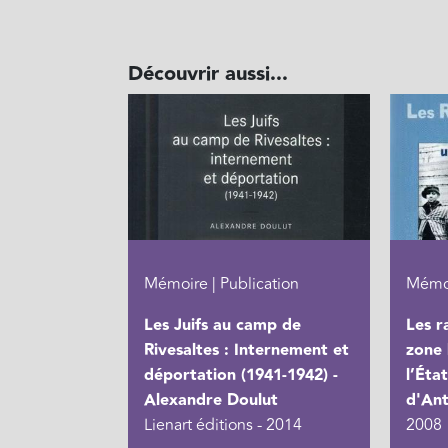
Découvrir aussi...
Mémoire | Publication
Mémoi
Les Juifs au camp de
Les r
Rivesaltes : Internement et
zone 
déportation (1941-1942) -
l’Éta
Alexandre Doulut
d'Ant
Lienart éditions - 2014
2008