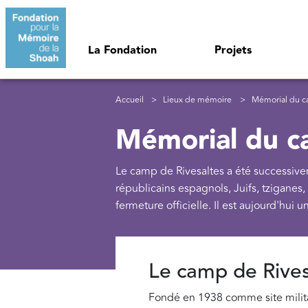
Aller au contenu principal
Navigation principale
La Fondation
Projets
Fil d'Ariane
Accueil
Lieux de mémoire
Mémorial du ca
Mémorial du c
Le camp de Rivesaltes a été successive
républicains espagnols, Juifs, tziganes
fermeture officielle. Il est aujourd'hui
Le camp de Rives
Fondé en 1938 comme site milita