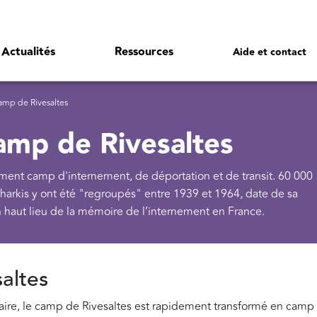
Actualités
Ressources
Aide et contact
mp de Rivesaltes
amp de Rivesaltes
ment camp d'internement, de déportation et de transit. 60 000
, harkis y ont été "regroupés" entre 1939 et 1964, date de sa
 un haut lieu de la mémoire de l’internement en France.
altes
ire, le camp de Rivesaltes est rapidement transformé en camp