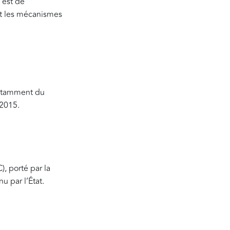
 est de
 et les mécanismes
notamment du
 2015.
, porté par la
u par l’État.