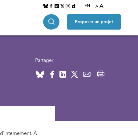
A
EN
A
Proposer un projet
Partager
 d'internement. À