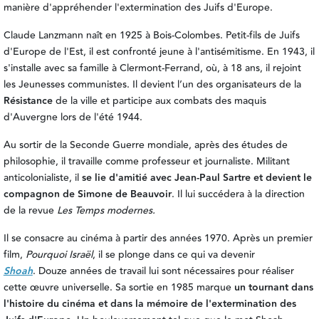
manière d'appréhender l'extermination des Juifs d'Europe
.
Claude Lanzmann naît en 1925 à Bois-Colombes. Petit-fils de Juifs
d'Europe de l'Est, il est confronté jeune à l'antisémitisme. En 1943, il
s'installe avec sa famille à Clermont-Ferrand, où, à 18 ans, il rejoint
les Jeunesses communistes. Il devient l’un des organisateurs de la
Résistance
de la ville et participe aux combats des maquis
d'Auvergne lors de l'été 1944.
Au sortir de la Seconde Guerre mondiale, après des études de
philosophie, il travaille comme professeur et journaliste.
Militant
anticolonialiste
, il
se lie d'amitié avec Jean-Paul Sartre et devient le
compagnon de Simone de Beauvoir
. Il lui succédera à
la direction
de la revue
Les
Temps modernes.
Il se consacre au cinéma à partir des années 1970. Après un premier
film,
Pourquoi Israël
, il se plonge dans ce qui va devenir
Shoah
.
Douze années de travail lui sont nécessaires pour réaliser
cette
œuvre universelle. Sa sortie en 1985 marque
un tournant dans
l'histoire du cinéma et dans la mémoire de l'extermination des