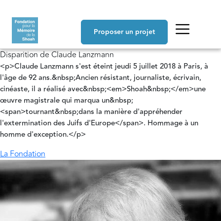
Aller au contenu principal
Navigation principale
Proposer un projet
Disparition de Claude Lanzmann
<p>Claude Lanzmann s'est éteint jeudi 5 juillet 2018 à Paris, à
l'âge de 92 ans.&nbsp;Ancien résistant, journaliste, écrivain,
cinéaste, il a réalisé avec&nbsp;<em>Shoah&nbsp;</em>une
œuvre magistrale qui marqua un&nbsp;
<span>tournant&nbsp;dans la manière d'appréhender
l'extermination des Juifs d'Europe</span>. Hommage à un
homme d'exception.</p>
La Fondation