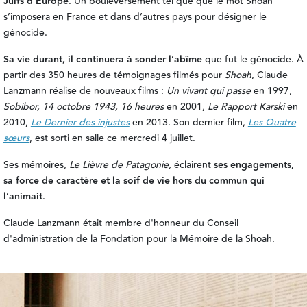
Juifs d'Europe
. Un bouleversement tel que que le mot Shoah
s’imposera en France et dans d’autres pays pour désigner le
génocide.
Sa vie durant, il continuera à sonder l’abîme
que fut le génocide.
À
partir des 350 heures de témoignages filmés pour
Shoah
, Claude
Lanzmann réalise de nouveaux films :
Un vivant qui passe
en 1997,
Sobibor, 14 octobre 1943, 16 heures
en 2001,
Le Rapport Karski
en
2010,
Le Dernier des injustes
en 2013.
Son dernier film,
Les Quatre
sœurs
, est
sorti en salle ce mercredi 4 juillet
.
Ses mémoires,
Le Lièvre de Patagonie,
éclairent
ses engagements,
sa force de caractère et la soif de vie hors du commun qui
l’animait
.
Claude Lanzmann était membre d'honneur du Conseil
d'administration de la Fondation pour la Mémoire de la Shoah.