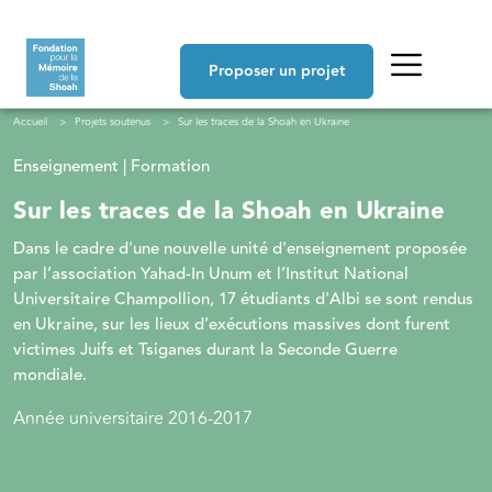
Aller au contenu principal
Navigation principale
Proposer un projet
Fil d'Ariane
Accueil
Projets soutenus
Sur les traces de la Shoah en Ukraine
Enseignement | Formation
Sur les traces de la Shoah en Ukraine
Dans le cadre d'une nouvelle unité d'enseignement proposée
par l’association Yahad-In Unum et l’Institut National
Universitaire Champollion, 17 étudiants d'Albi se sont rendus
en Ukraine, sur les lieux d’exécutions massives dont furent
victimes Juifs et Tsiganes durant la Seconde Guerre
mondiale.
Année universitaire 2016-2017