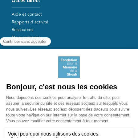
Accès direct
Aide et contact
Rapports d'activité
Ressources
Nous rejoindre
Nos autres sites
Aide aux survivants de la Shoah
Mémoires vives
Liens utiles
Mémorial de la Shoah
Le camp des Milles
Yad Vashem France
Akadem