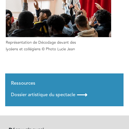
Représentation de Décodage devant des
lycéens et collégiens © Photo Lucie Jean
Ressources
⟶
Dossier artistique du spectacle