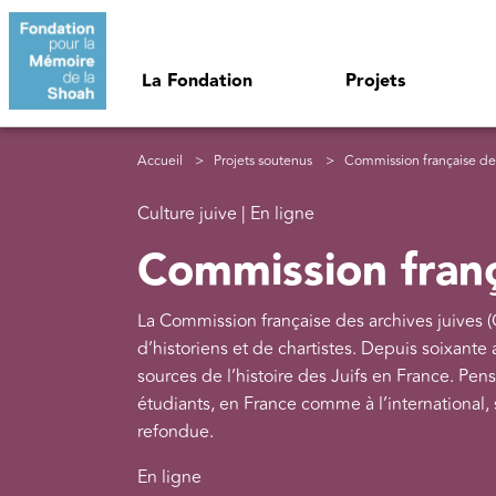
Aller au contenu principal
Navigation principale
La Fondation
Projets
Fil d'Ariane
Accueil
Projets soutenus
Commission française des
Culture juive | En ligne
Commission franç
La Commission française des archives juives 
d’historiens et de chartistes. Depuis soixante a
sources de l’histoire des Juifs en France. Pe
étudiants, en France comme à l’international, 
refondue.
En ligne