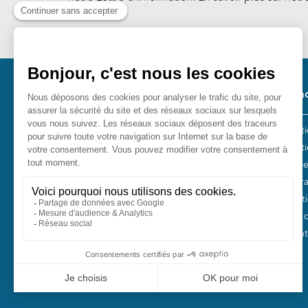
Cookies
.
Pied 
Nos ac
Les act
Fondation pour la Mémoire de la
Collect
Shoah
Entreti
10, avenue Percier - 75008 Paris
Plan Fr
Tél. 01 53 42 63 10
Fondati
Fonds 
Nos autr