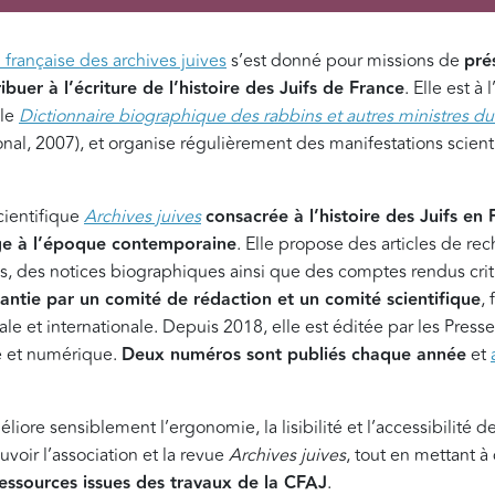
française des archives juives
s’est donné pour missions de
pré
uer à l’écriture de l’histoire des Juifs de France
. Elle est à
 le
Dictionnaire biographique des rabbins et autres ministres du 
onal, 2007), et organise régulièrement des manifestations scienti
cientifique
Archives juives
consacrée à l’histoire des Juifs en 
e à l’époque contemporaine
. Elle propose des articles de re
, des notices biographiques ainsi que des comptes rendus cri
rantie par un comité de rédaction et un comité scientifique
,
le et internationale. Depuis 2018, elle est éditée par les Presse
e et numérique.
Deux numéros sont publiés chaque année
et
iore sensiblement l’ergonomie, la lisibilité et l’accessibilité d
oir l’association et la revue
Archives juives
, tout en mettant à
essources issues des travaux de la CFAJ
.