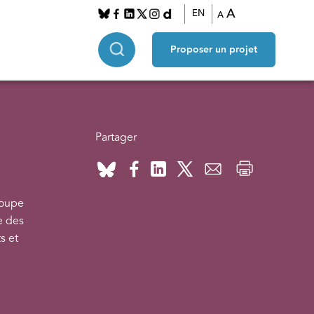
A
EN
A
Proposer un projet
Partager
roupe
re des
s et