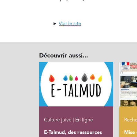
►
Voir le site
Découvrir aussi...
Culture juive | En ligne
Reche
E-Talmud, des ressources
Mise 