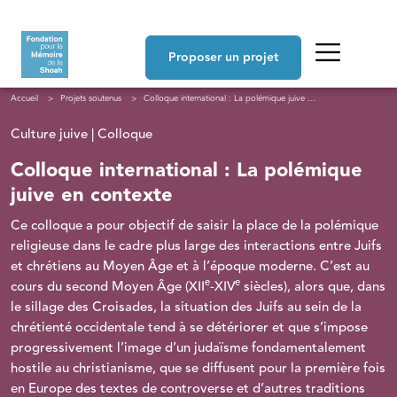
Aller au contenu principal
Navigation principale
Proposer un projet
Fil d'Ariane
Accueil
Projets soutenus
Colloque international : La polémique juive en contexte
Culture juive | Colloque
Colloque international : La polémique
juive en contexte
Ce colloque a pour objectif de saisir la place de la polémique
religieuse dans le cadre plus large des interactions entre Juifs
et chrétiens au Moyen Âge et à l’époque moderne. C’est au
e
e
cours du second Moyen Âge (XII
-XIV
siècles), alors que, dans
le sillage des Croisades, la situation des Juifs au sein de la
chrétienté occidentale tend à se détériorer et que s’impose
progressivement l’image d’un judaïsme fondamentalement
hostile au christianisme, que se diffusent pour la première fois
en Europe des textes de controverse et d’autres traditions