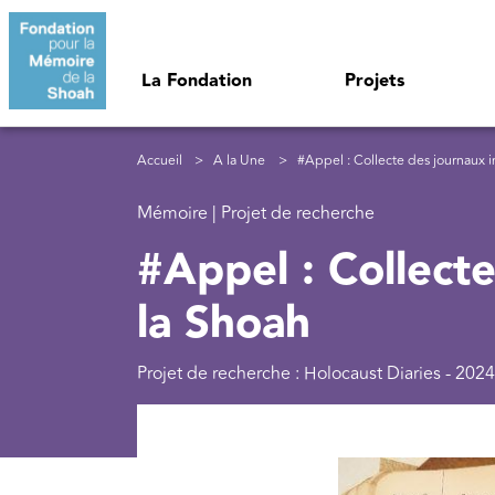
Aller au contenu principal
Navigation principale
La Fondation
Projets
Fil d'Ariane
Accueil
A la Une
#Appel : Collecte des journaux i
Mémoire | Projet de recherche
#Appel : Collect
la Shoah
Projet de recherche : Holocaust Diaries - 2024