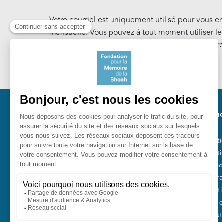
Votre courriel est uniquement utilisé pour vous e
mensuelle. Vous pouvez à tout moment utiliser l
notre Lettre d'information. En savoir plus sur notr
Cookies
.
Pied 
Nos ac
Les act
Fondation pour la Mémoire de la
Collect
Shoah
Entreti
10, avenue Percier - 75008 Paris
Plan Fr
Tél. 01 53 42 63 10
Fondati
Fonds 
Nos autr