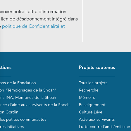
nvoyer notre Lettre d'information
e lien de désabonnement intégré dans
e
politique de Confidentialité et
de page
tions
Projets soutenus
ions de la Fondation
Tous les projets
ion "Témoignages de la Shoah"
Recherche
ens INA, Mémoires de la Shoah
Mémoire
ance d'aide aux survivants de la Shoah
Enseignement
on Gordin
Culture juive
des petites communautés
Aide aux survivants
es initiatives
Lutte contre l'antisémitisme