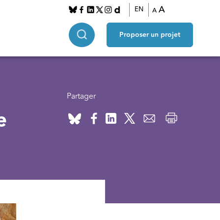
A
EN
A
Proposer un projet
Partager
e