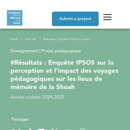
Skip to main content
Navigation principale
Submit a project
Breadcrumb
Home
A la Une
#Résultats : Enquête IPSOS sur la perception et l’impact des voyages pédagogiques sur les lieux de mémoire de la Shoah
Enseignement | Projet pédagogique
#Résultats : Enquête IPSOS sur la
perception et l’impact des voyages
pédagogiques sur les lieux de
mémoire de la Shoah
Année scolaire 2024-2025
Partager