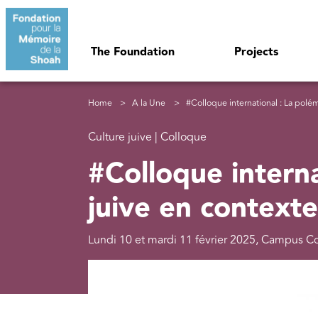
Skip to main content
Navigation principale
The Foundation
Projects
Breadcrumb
Home
A la Une
#Colloque international : La polé
Culture juive | Colloque
#Colloque intern
juive en contexte
Lundi 10 et mardi 11 février 2025, Campus Con