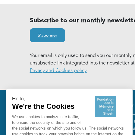
Subscribe to our monthly newslett
S'abonner
Your email is only used to send you our monthly n
unsubscribe link integrated into the newsletter a
Privacy and Cookies policy
Pie
Our
The 
Fondation pour la Mémoire de la
“Tes
Shoah