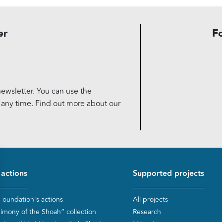
er
F
ewsletter. You can use the
t any time. Find out more about our
d de page
 actions
Supported projects
Foundation's actions
All projects
timony of the Shoah” collection
Research