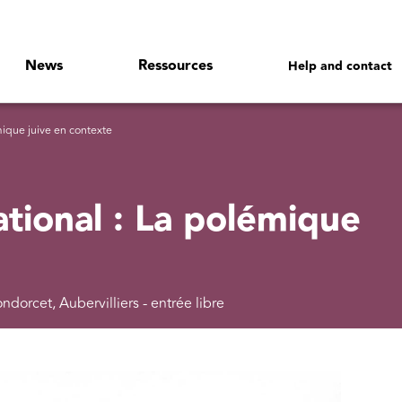
News
Ressources
Help and contact
mique juive en contexte
ational : La polémique
dorcet, Aubervilliers - entrée libre