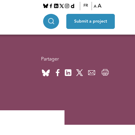
A
FR
A
Submit a project
Partager