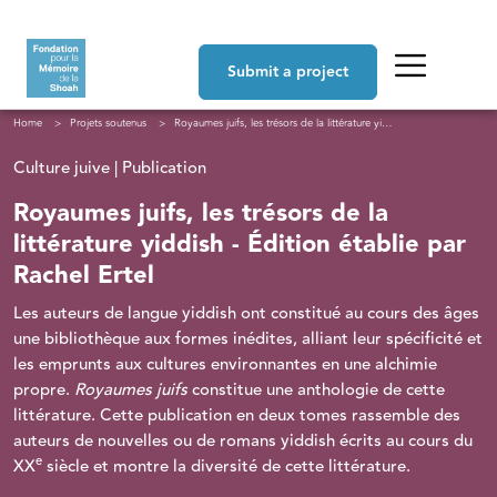
Skip to main content
Navigation principale
Submit a project
Breadcrumb
Home
Projets soutenus
Royaumes juifs, les trésors de la littérature yiddish - Édition établie par Rachel Ertel
Culture juive | Publication
Royaumes juifs, les trésors de la
littérature yiddish - Édition établie par
Rachel Ertel
Les auteurs de langue yiddish ont constitué au cours des âges
une bibliothèque aux formes inédites, alliant leur spécificité et
les emprunts aux cultures environnantes en une alchimie
propre.
Royaumes juifs
constitue une anthologie de cette
littérature. Cette publication en deux tomes rassemble des
auteurs de nouvelles ou de romans yiddish écrits au cours du
e
XX
siècle et montre la diversité de cette littérature.