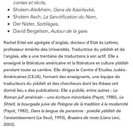
contes et récits
,
Sholem-Aleïkhem,
Gens de Kasrilevkè
,
Sholem Asch,
La Sanctification du Nom
,
Der Nister,
Sortilèges
,
David Bergelson,
Autour de la gare
.
Rachel Ertel est agrégée d’anglais, docteur d’Etat ès Lettres,
professeur émérite des Universités. Traductrice du yiddish et de
l’anglais, elle a une trentaine de traductions à son actif. Elle a
enseigné la littérature américaine et la littérature et culture yiddish
pendant toute sa carrière. Elle dirigea le Centre d’Etudes Judéo-
Américaines (CEJA), formant des enseignants, une équipe de
traducteurs du yiddish et des chercheurs dont les thèses ont
donné lieu a des publications. Elle a publié, entre autres :
Le
Roman juif américain – une écriture minoritaire
(Payot, 1980),
Le
Shtetl, la bourgade juive de Pologne de la tradition à la modernité
(Payot, 1982),
Dans la langue de personne : poédie yiddish de
l’anéantissement
(Le Seuil, 1993),
Brasiers de mots
(Liana Levi,
2003).