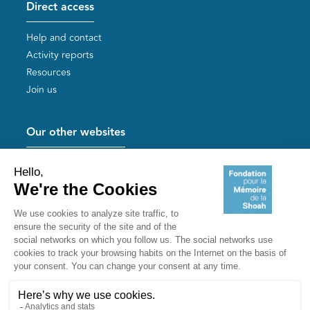
Direct access
Help and contact
Activity reports
Resources
Join us
Our other websites
Help for Holocaust survivors
Mémoires vives
Useful links
Shoah Memorial
The Milles camp
Yad Vashem France
Akadem