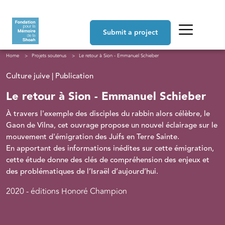
Skip to main content
Navigation principale
Submit a project
Breadcrumb
Home
Projets soutenus
Le retour à Sion - Emmanuel Schieber
Culture juive | Publication
Le retour à Sion - Emmanuel Schieber
À travers l'exemple des disciples du rabbin alors célèbre, le
Gaon de Vilna, cet ouvrage propose un nouvel éclairage sur le
mouvement d'émigration des Juifs en Terre Sainte.
En apportant des informations inédites sur cette émigration,
cette étude donne des clés de compréhension des enjeux et
des problématiques de l’Israël d’aujourd’hui.
2020 - éditions Honoré Champion