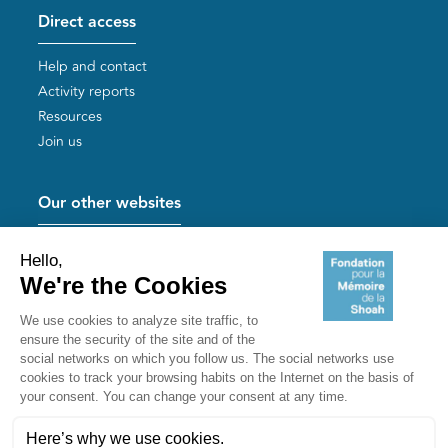
Direct access
Help and contact
Activity reports
Resources
Join us
Our other websites
Help for Holocaust survivors
Mémoires vives
Useful links
Shoah Memorial
The Milles camp
Yad Vashem France
Akadem