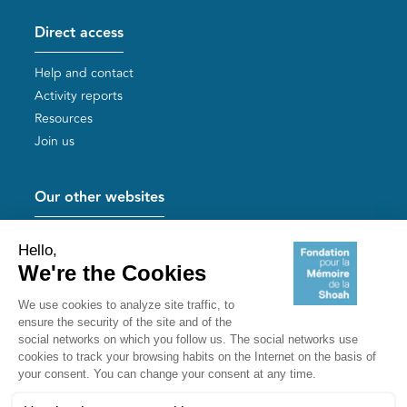
Direct access
Help and contact
Activity reports
Resources
Join us
Our other websites
Help for Holocaust survivors
Mémoires vives
Useful links
Shoah Memorial
The Milles camp
Yad Vashem France