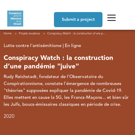
Skip to main content
Navigation principale
Submit a project
Breadcrumb
Home
Projets soutenus
Conspiracy Watch : la construction d’une pandémie "juive"
Lutte contre l'antisémitisme | En ligne
Conspiracy Watch : la construction
d’une pandémie "juive"
Rudy Reichstadt, fondateur de l'Observatoire du
Conspirationnisme, constate l'émergence de nombreuses
"théories" supposées expliquer la pandémie de Covid-19.
Elles mettent en cause la 5G, les Francs-Maçons... et bien sûr
les Juifs, boucs-émissaires classiques en période de crise.
2020