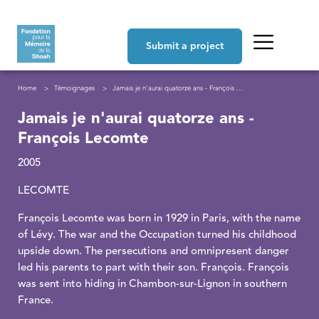
Skip to main content
Navigation principale
Submit a project
Breadcrumb
Home
Témoignages
Jamais je n'aurai quatorze ans - François Lecomte
Jamais je n'aurai quatorze ans -
François Lecomte
2005
LECOMTE
François Lecomte was born in 1929 in Paris, with the name
of Lévy. The war and the Occupation turned his childhood
upside down. The persecutions and omnipresent danger
led his parents to part with their son. François. François
was sent into hiding in Chambon-sur-Lignon in southern
France.