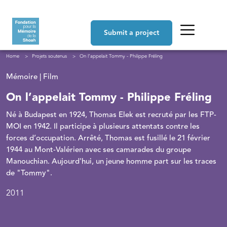
Skip to main content
Navigation principale
Submit a project
Breadcrumb
Home
Projets soutenus
On l’appelait Tommy - Philippe Fréling
Mémoire | Film
On l’appelait Tommy - Philippe Fréling
Né à Budapest en 1924, Thomas Elek est recruté par les FTP-
MOI en 1942. Il participe à plusieurs attentats contre les
forces d’occupation. Arrêté, Thomas est fusillé le 21 février
1944 au Mont-Valérien avec ses camarades du groupe
Manouchian. Aujourd'hui, un jeune homme part sur les traces
de "Tommy".
2011