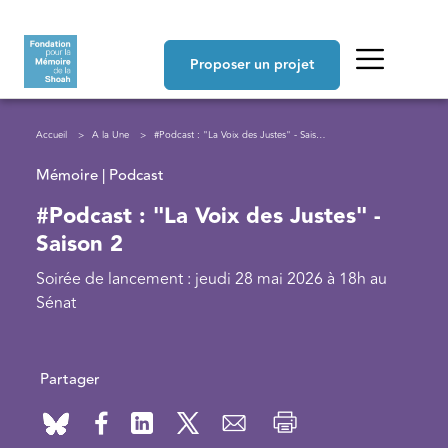
Aller au contenu principal
Navigation principale
Proposer un projet
Fil d'Ariane
Accueil
A la Une
#Podcast : "La Voix des Justes" - Saison 2
Mémoire | Podcast
#Podcast : "La Voix des Justes" -
Saison 2
Soirée de lancement : jeudi 28 mai 2026 à 18h au
Sénat
Partager