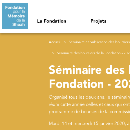
Aller au contenu principal
Navigation principale
La Fondation
Projets
Fil d'Ariane
Accueil
Séminaire et publication des boursiers
Séminaire des boursiers de la Fondation - 20
Séminaire des 
Fondation - 2
Organisé tous les deux ans, le séminai
réuni cette année celles et ceux qui on
programme de bourses de la commissio
Mardi 14 et mercredi 15 janvier 2020, à 