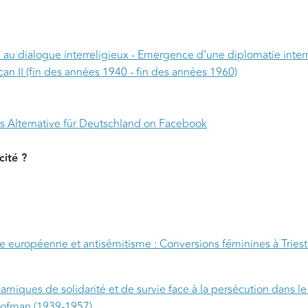
e au dialogue interreligieux - Emergence d’une diplomatie interr
n II (fin des années 1940 - fin des années 1960)
’s Alternative für Deutschland on Facebook
icité ?
aire européenne et antisémitisme : Conversions féminines à Tries
miques de solidarité et de survie face à la persécution dans le
 Kofman (1939-1957)