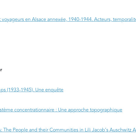
t voyageurs en Alsace annexée, 1940-1944. Acteurs, temporalités
r
amps (1933-1945). Une enquête
ystème concentrationnaire : Une approche topographique
ds: The People and their Communities in Lili Jacob’s Auschwitz