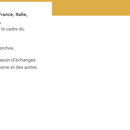
rance, Italie,
,
 le cadre du
herches.
casion d’échanges
tisme et des autres