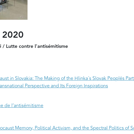
r 2020
i / Lutte contre l'antisémitisme
aust in Slovakia: The Making of the Hlinka´s Slovak Peoplés Part
ansnational Perspective and Its Foreign Inspirations
ue de l’antisémitisme
aust Memory, Political Activism, and the Spectral Politics of S