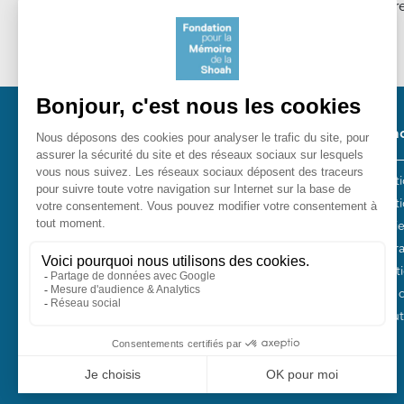
notre Lettre d'information. En savoir plus sur notr
Cookies
.
Pied 
Nos ac
Les act
Fondation pour la Mémoire de la
Collect
Shoah
Entreti
10, avenue Percier - 75008 Paris
Plan Fr
Tél. 01 53 42 63 10
Fondati
Fonds 
Nos autr