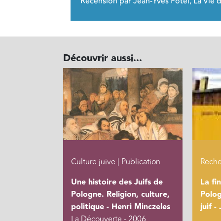
Recension par Jean-Yves Potel, La Vie 
Découvrir aussi...
Culture juive | Publication
Reche
Une histoire des Juifs de
La fi
Pologne. Religion, culture,
Polog
politique - Henri Minczeles
juif 
La Découverte - 2006