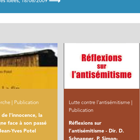
⟶
des Idées, 18/06/2009
rche | Publication
Lutte contre l'antisémitisme |
Publication
n de l'innocence, la
ne face à son passé
Réflexions sur
- Jean-Yves Potel
l’antisémitisme - Dir. D.
Schnapper, P. Simon-