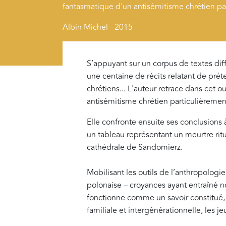
fantasmatique d'un antisémitisme chrétien pa
Albin Michel - 2015
S’appuyant sur un corpus de textes dif
une centaine de récits relatant de pré
chrétiens... L'auteur retrace dans cet 
antisémitisme chrétien particulièreme
Elle confronte ensuite ses conclusions 
un tableau représentant un meurtre ritue
cathédrale de Sandomierz.
Mobilisant les outils de l’anthropolog
polonaise – croyances ayant entraîné 
fonctionne comme un savoir constitué, fa
familiale et intergénérationnelle, les jeu