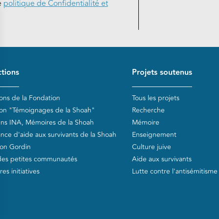
e
politique de Confidentialité et
de page
tions
Projets soutenus
ions de la Fondation
Tous les projets
ion "Témoignages de la Shoah"
Recherche
ens INA, Mémoires de la Shoah
Mémoire
ance d'aide aux survivants de la Shoah
Enseignement
on Gordin
Culture juive
des petites communautés
Aide aux survivants
es initiatives
Lutte contre l'antisémitisme