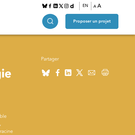
A
EN
A
Proposer un projet
Partager
ie
ible
,
 racine