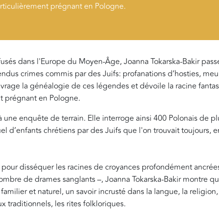
rticulièrement prégnant en Pologne.
fusés dans l'Europe du Moyen-Âge, Joanna Tokarska-Bakir passe 
tendus crimes commis par des Juifs: profanations d’hosties, meu
ouvrage la généalogie de ces légendes et dévoile la racine fant
nt prégnant en Pologne.
à une enquête de terrain. Elle interroge ainsi 400 Polonais de p
l d’enfants chrétiens par des Juifs que l'on trouvait toujours, 
ie pour disséquer les racines de croyances profondément ancrées
nombre de drames sanglants –, Joanna Tokarska-Bakir montre q
milier et naturel, un savoir incrusté dans la langue, la religion,
x traditionnels, les rites folkloriques.