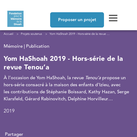
Aller au contenu principal
Navigation principale
Proposer un projet
Fil d'Ariane
Accueil
Projets soutenus
Yom HaShoah 2019 - Hors-série de la revue Tenou’a
Mémoire | Publication
Yom HaShoah 2019 - Hors-série de la
revue Tenou’a
À l’occasion de Yom HaShoah, la revue
Tenou’a
propose un
hors-série consacré à la maison des enfants d'Izieu, avec
les contributions de Stéphanie Boissard, Kathy Hazan, Serge
Klarsfeld, Gérard Rabinovitch, Delphine Horvilleur…
2019
Partager