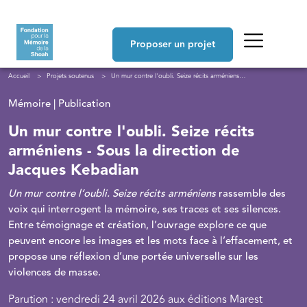
Aller au contenu principal
Navigation principale
Proposer un projet
Fil d'Ariane
Accueil
Projets soutenus
Un mur contre l'oubli. Seize récits arméniens - Sous la direction de Jacques Kebadian
Mémoire | Publication
Un mur contre l'oubli. Seize récits
arméniens - Sous la direction de
Jacques Kebadian
Un mur contre l’oubli. Seize récits arméniens
rassemble des
voix qui interrogent la mémoire, ses traces et ses silences.
Entre témoignage et création, l’ouvrage explore ce que
peuvent encore les images et les mots face à l’effacement, et
propose une réflexion d’une portée universelle sur les
violences de masse.
Parution : vendredi 24 avril 2026 aux éditions Marest