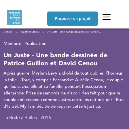
Aller au contenu principal
Navigation principale
Proposer un projet
Fil d'Ariane
Accueil
Projets soutenus
Un Juste - Une bande dessinée de Patrice Guillon et David Cenou
Mémoire | Publication
Un Juste - Une bande dessinée de
Patrice Guillon et David Cenou
Après guerre, Myriam Lévy a choisi de tout oublier, l’horreur,
la folie... Tout, y compris Fernand et Aurélie Cénou, le couple
qui les cacha, elle et sa famille, pendant l’occupation
allemande. Prise de remords de n’avoir rien fait pour que le
couple soit reconnu comme Justes entre les nations par l’État
d’Israël, Myriam décide de réparer cette injustice.
La Boîte à Bulles - 2016