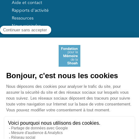
Aide et contact
Rapports d'activité
Ressources
Nous rejoindre
Nos autres sites
Aide aux survivants de la Shoah
Mémoires vives
Liens utiles
Mémorial de la Shoah
Le camp des Milles
Yad Vashem France
Akadem
mahJ