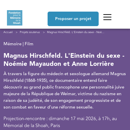
Aller au contenu principal
Navigation principale
Proposer un projet
Fil d'Ariane
Accueil
Projets soutenus
Magnus Hirschfeld. L'Einstein du sexe - Noémie Mayaudon et Anne Lorrière
Mémoire | Film
Magnus Hirschfeld. L'Einstein du sexe -
Noémie Mayaudon et Anne Lorrière
À travers la figure du médecin et sexologue allemand Magnus
Hirschfeld (1868-1935), ce documentaire entend faire
découvrir au grand public francophone une personnalité juive
majeure de la République de Weimar, victime du nazisme en
raison de sa judéité, de son engagement progressiste et de
son combat en faveur d’une réforme sexuelle.
Projection-rencontre : dimanche 17 mai 2026, à 17h, au
Mémorial de la Shoah, Paris