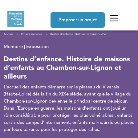
Aller au contenu principal
Navigation principale
Proposer un projet
Fil d'Ariane
Accueil
Projets soutenus
Destins d’enfance. Histoire de maisons d’enfants au Chambon-sur-Lignon et ailleurs
Mémoire | Exposition
Destins d’enfance. Histoire de maisons
d’enfants au Chambon-sur-Lignon et
ailleurs
L’accueil des enfants démarre sur le plateau du Vivarais
(Haute-Loire) dès la fin du XIXe siècle, avant que le village du
Chambon-sur-Lignon devienne le principal centre de séjour.
Dans l’Europe en guerre, les maisons d’enfants ont joué un
rôle considérable pour protéger les plus vulnérables : enfants
sortis des camps d’internement, enfants mal-nourris ou placés
par leurs parents pour les protéger des rafles.