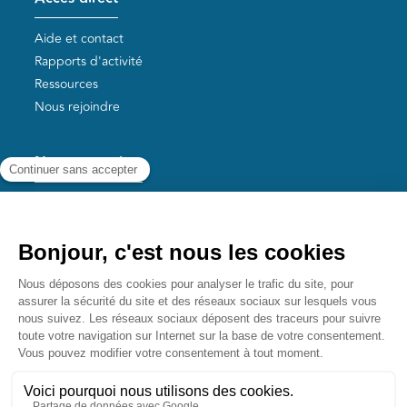
Aide et contact
Rapports d'activité
Ressources
Nous rejoindre
Nos autres sites
Aide aux survivants de la Shoah
Mémoires vives
Liens utiles
Mémorial de la Shoah
Le camp des Milles
Yad Vashem France
Akadem
mahJ