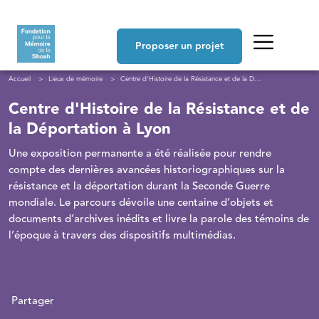
Aller au contenu principal
Navigation principale
Proposer un projet
Fil d'Ariane
Accueil
Lieux de mémoire
Centre d'Histoire de la Résistance et de la Déportation à Lyon
Centre d'Histoire de la Résistance et de
la Déportation à Lyon
Une exposition permanente a été réalisée pour rendre
compte des dernières avancées historiographiques sur la
résistance et la déportation durant la Seconde Guerre
mondiale. Le parcours dévoile une centaine d’objets et
documents d’archives inédits et livre la parole des témoins de
l’époque à travers des dispositifs multimédias.
Partager