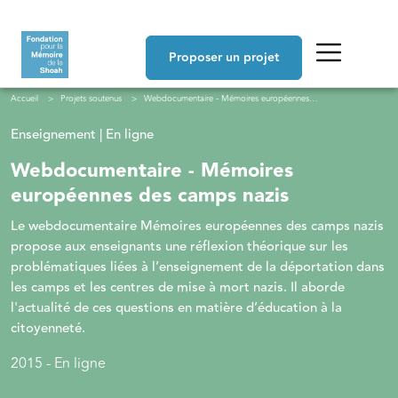
Aller au contenu principal
Navigation principale
Proposer un projet
Fil d'Ariane
Accueil
Projets soutenus
Webdocumentaire - Mémoires européennes des camps nazis
Enseignement | En ligne
Webdocumentaire - Mémoires
européennes des camps nazis
Le webdocumentaire Mémoires européennes des camps nazis
propose aux enseignants une réflexion théorique sur les
problématiques liées à l’enseignement de la déportation dans
les camps et les centres de mise à mort nazis. Il aborde
l'actualité de ces questions en matière d’éducation à la
citoyenneté.
2015 - En ligne