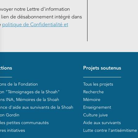
nvoyer notre Lettre d'information
e lien de désabonnement intégré dans
e
politique de Confidentialité et
de page
tions
Projets soutenus
ions de la Fondation
Tous les projets
ion "Témoignages de la Shoah"
Recherche
ens INA, Mémoires de la Shoah
Mémoire
ance d'aide aux survivants de la Shoah
Enseignement
on Gordin
Culture juive
des petites communautés
Aide aux survivants
es initiatives
Lutte contre l'antisémitisme