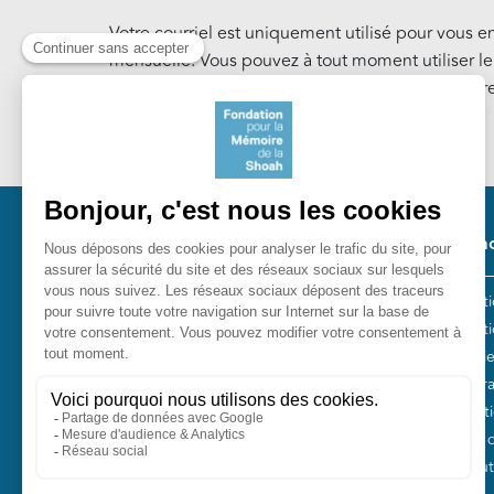
Votre courriel est uniquement utilisé pour vous e
mensuelle. Vous pouvez à tout moment utiliser l
notre Lettre d'information. En savoir plus sur notr
Cookies
.
Pied 
Nos ac
Les act
Fondation pour la Mémoire de la
Collect
Shoah
Entreti
10, avenue Percier - 75008 Paris
Plan Fr
Tél. 01 53 42 63 10
Fondati
Fonds 
Nos autr