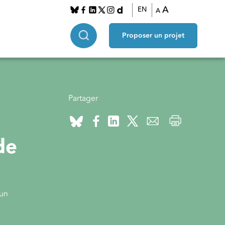
A
EN
A
Proposer un projet
Partager
de
’un