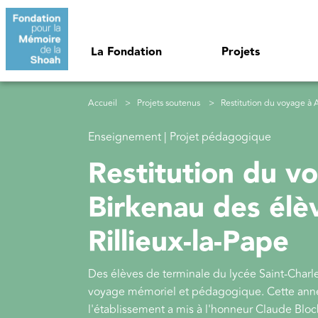
Aller au contenu principal
Navigation principale
La Fondation
Projets
Fil d'Ariane
Accueil
Projets soutenus
Restitution du voyage à Auschwitz-
Enseignement | Projet pédagogique
Restitution du v
Birkenau des élè
Rillieux-la-Pape
Des élèves de terminale du lycée Saint-Charl
voyage mémoriel et pédagogique. Cette année,
l'établissement a mis à l'honneur Claude Blo