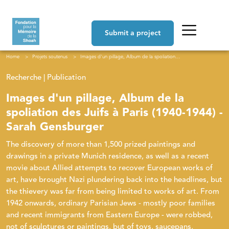
Skip to main content
Navigation principale
Submit a project
Breadcrumb
Home
Projets soutenus
Images d'un pillage, Album de la spoliation des Juifs à Paris (1940-1944) - Sarah Gensburger
Recherche | Publication
Images d'un pillage, Album de la
spoliation des Juifs à Paris (1940-1944) -
Sarah Gensburger
The discovery of more than 1,500 prized paintings and
drawings in a private Munich residence, as well as a recent
movie about Allied attempts to recover European works of
art, have brought Nazi plundering back into the headlines, but
the thievery was far from being limited to works of art. From
1942 onwards, ordinary Parisian Jews - mostly poor families
and recent immigrants from Eastern Europe - were robbed,
not of sculptures or paintings, but of toys, saucepans,