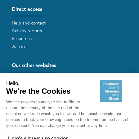
Direct access
Help and contact
Activity reports
Resources
Join us
Our other websites
Help for Holocaust survivors
Mémoires vives
Useful links
Shoah Memorial
The Milles camp
Yad Vashem France