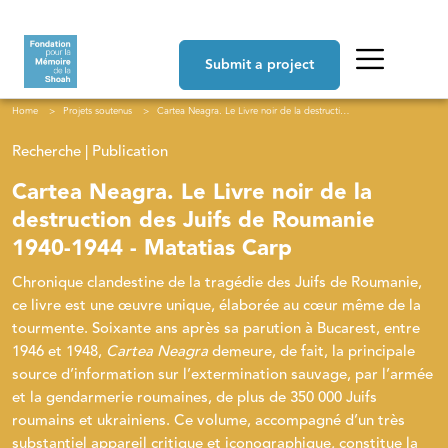
Skip to main content
Navigation principale
Submit a project
Breadcrumb
Home
Projets soutenus
Cartea Neagra. Le Livre noir de la destruction des Juifs de Roumanie 1940-1944 - Matatias Carp
Recherche | Publication
Cartea Neagra. Le Livre noir de la
destruction des Juifs de Roumanie
1940-1944 - Matatias Carp
Chronique clandestine de la tragédie des Juifs de Roumanie,
ce livre est une œuvre unique, élaborée au cœur même de la
tourmente. Soixante ans après sa parution à Bucarest, entre
1946 et 1948,
Cartea Neagra
demeure, de fait, la principale
source d’information sur l’extermination sauvage, par l’armée
et la gendarmerie roumaines, de plus de 350 000 Juifs
roumains et ukrainiens. Ce volume, accompagné d’un très
substantiel appareil critique et iconographique, constitue la