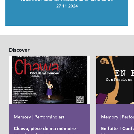
27 11 2024
Discover
Memory | Performing art
Memory | Perfo
Chawa, pièce de ma mémoire -
En fuite ! Conf