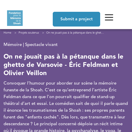
Skip to main content
Navigation principale
Submit a project
Breadcrumb
Home
Projets soutenus
On ne jouait pas à la pétanque dans le ghetto de Varsovie - Éric Feldman et Olivier Veillon
Mémoire | Spectacle vivant
On ne jouait pas à la pétanque dans le
ghetto de Varsovie - Éric Feldman et
Olivier Veillon
Convoquer l’humour pour aborder sur scène la mémoire
funeste de la Shoah. C’est ce qu’entreprend l’artiste Éric
Feldman dans ce que l’on pourrait qualifier de stand-up
théâtral d’art et essai. Le comédien sait de quoi il parle quand
il énonce les traumatismes de la Shoah : ses propres parents
furent des "enfants cachés". Dès lors, que transmettre à leur
descendance ? Le principal concerné déploie un récit intime
où il évoque la grande histoire, la psychanalyse, le yoga, le