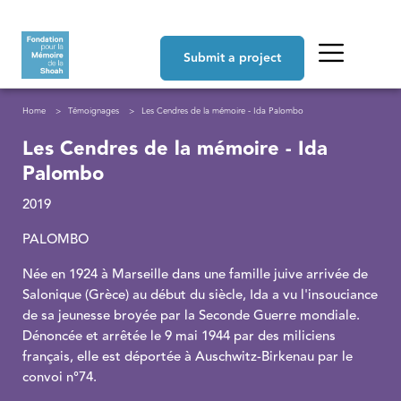
Skip to main content
Navigation principale
Submit a project
Breadcrumb
Home
Témoignages
Les Cendres de la mémoire - Ida Palombo
Les Cendres de la mémoire - Ida
Palombo
2019
PALOMBO
Née en 1924 à Marseille dans une famille juive arrivée de
Salonique (Grèce) au début du siècle, Ida a vu l'insouciance
de sa jeunesse broyée par la Seconde Guerre mondiale.
Dénoncée et arrêtée le 9 mai 1944 par des miliciens
français, elle est déportée à Auschwitz-Birkenau par le
convoi n°74.