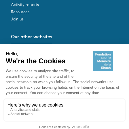
Activity reports
Resources
Join us
Our other websites
Help for Holocaust survivors
Mémoires vives
Useful links
Shoah Memorial
The Milles camp
Yad Vashem France
Akadem
mahJ