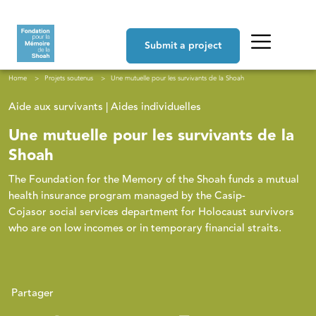
Skip to main content
Navigation principale
Submit a project
Breadcrumb
Home
Projets soutenus
Une mutuelle pour les survivants de la Shoah
Aide aux survivants | Aides individuelles
Une mutuelle pour les survivants de la
Shoah
The Foundation for the Memory of the Shoah funds a mutual
health insurance program managed by the Casip-
Cojasor social services department for Holocaust survivors
who are on low incomes or in temporary financial straits.
Partager