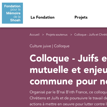
Aller au contenu principal
Navigation principale
La Fondation
Projets
Fil d'Ariane
Accueil
Projets soutenus
Colloque - Juifs et Chrétiens : connais
Culture juive | Colloque
Colloque - Juifs 
mutuelle et enjeu
commune pour no
Organisé par le B’nai B’rith France, ce colloqu
Chrétiens et Juifs et de poursuivre le travai
actions à mettre en oeuvre pour lutter contre l