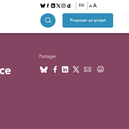
A
EN
A
Proposer un projet
Partager
nce
s