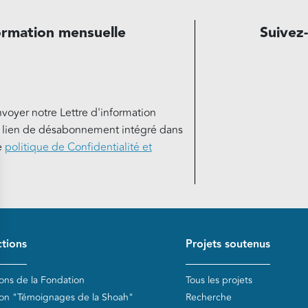
ormation mensuelle
Suivez
nvoyer notre Lettre d'information
e lien de désabonnement intégré dans
e
politique de Confidentialité et
de page
tions
Projets soutenus
ions de la Fondation
Tous les projets
ion "Témoignages de la Shoah"
Recherche