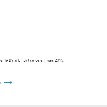
ar le B'nai B'rith France en mars 2015.
⟶
em